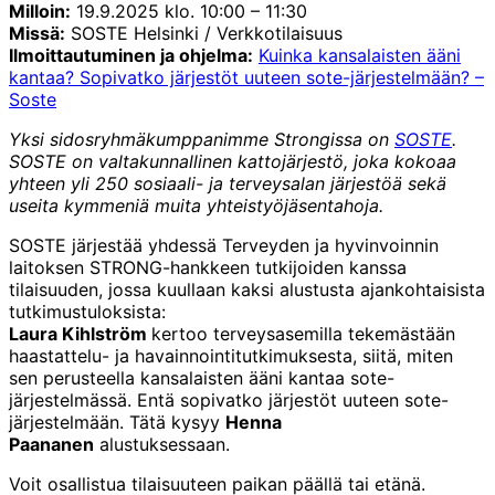
Milloin:
19.9.2025 klo. 10:00 – 11:30
Missä:
SOSTE Helsinki / Verkkotilaisuus
Ilmoittautuminen ja ohjelma:
Kuinka kansalaisten ääni
kantaa? Sopivatko järjestöt uuteen sote-järjestelmään? –
Soste
Yksi sidosryhmäkumppanimme Strongissa on
SOSTE
.
SOSTE on valtakunnallinen kattojärjestö, joka kokoaa
yhteen yli 250 sosiaali- ja terveysalan järjestöä sekä
useita kymmeniä muita yhteistyöjäsentahoja.
SOSTE järjestää yhdessä Terveyden ja hyvinvoinnin
laitoksen STRONG-hankkeen tutkijoiden kanssa
tilaisuuden, jossa kuullaan kaksi alustusta ajankohtaisista
tutkimustuloksista:
Laura Kihlström
kertoo terveysasemilla tekemästään
haastattelu- ja havainnointitutkimuksesta, siitä, miten
sen perusteella kansalaisten ääni kantaa sote-
järjestelmässä. Entä sopivatko järjestöt uuteen sote-
järjestelmään. Tätä kysyy
Henna
Paananen
alustuksessaan.
Voit osallistua tilaisuuteen paikan päällä tai etänä.