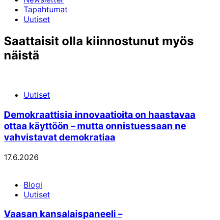
Tapahtumat
Uutiset
Saattaisit olla kiinnostunut myös
näistä
Uutiset
Demokraattisia innovaatioita on haastavaa
ottaa käyttöön – mutta onnistuessaan ne
vahvistavat demokratiaa
17.6.2026
Blogi
Uutiset
Vaasan kansalaispaneeli –