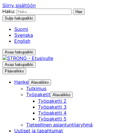
Siirry sisältöön
Haku:
Sulje hakupalkki
Suomi
Svenska
English
Avaa hakupalkki
Avaa hakupalkki
Päävalikko
Hanke
Alavalikko
Tutkimus
Työpaketit
Alavalikko
Työpaketti 2
Työpaketti 3
Työpaketti 4
Työpaketti 5
Tieteellinen asiantuntijaryhmä
Uutiset ja tapahtumat