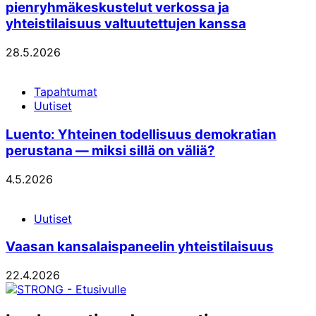
pienryhmäkeskustelut verkossa ja
yhteistilaisuus valtuutettujen kanssa
28.5.2026
Tapahtumat
Uutiset
Luento: Yhteinen todellisuus demokratian
perustana — miksi sillä on väliä?
4.5.2026
Uutiset
Vaasan kansalaispaneelin yhteistilaisuus
22.4.2026