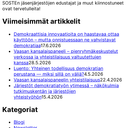
SOSTEn jäsenjärjestöjen edustajat ja muut kiinnostuneet
ovat tervetulleita!
Viimeisimmät artikkelit
Demokraattisia innovaatioita on haastavaa ottaa
käyttöön – mutta onnistuessaan ne vahvistavat
demokratiaa
17.6.2026
Vaasan kansalaispaneeli – pienryhmäkeskustelut
verkossa ja yhteistilaisuus valtuutettujen
kanssa
28.5.2026
Luento: Yhteinen todellisuus demokratian
perustana — miksi sillä on väliä?
4.5.2026
Vaasan kansalaispaneelin yhteistilaisuus
22.4.2026
Järjestöt demokratiatyön ytimessä – näkökulmia
tutkimuskentän ja järjestöjen
yhteistyöhön
15.4.2026
Kategoriat
Blogi
Newsletter