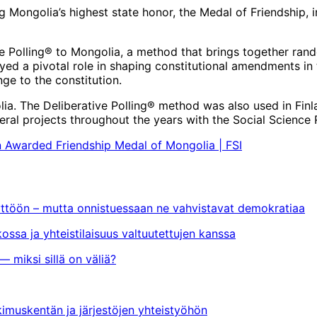
 Mongolia’s highest state honor, the Medal of Friendship, i
ve Polling® to Mongolia, a method that brings together ran
layed a pivotal role in shaping constitutional amendments i
ge to the constitution.
. The Deliberative Polling® method was also used in Finland’
eral projects throughout the years with the Social Science 
n Awarded Friendship Medal of Mongolia | FSI
yttöön – mutta onnistuessaan ne vahvistavat demokratiaa
ssa ja yhteistilaisuus valtuutettujen kanssa
 miksi sillä on väliä?
imuskentän ja järjestöjen yhteistyöhön