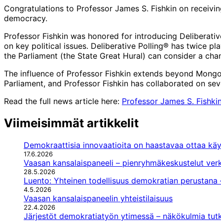
Congratulations to Professor James S. Fishkin on receiving
democracy.
Professor Fishkin was honored for introducing Deliberati
on key political issues. Deliberative Polling® has twice p
the Parliament (the State Great Hural) can consider a chan
The influence of Professor Fishkin extends beyond Mongolia
Parliament, and Professor Fishkin has collaborated on sev
Read the full news article here:
Professor James S. Fishki
Viimeisimmät artikkelit
Demokraattisia innovaatioita on haastavaa ottaa kä
17.6.2026
Vaasan kansalaispaneeli – pienryhmäkeskustelut verko
28.5.2026
Luento: Yhteinen todellisuus demokratian perustana —
4.5.2026
Vaasan kansalaispaneelin yhteistilaisuus
22.4.2026
Järjestöt demokratiatyön ytimessä – näkökulmia tutk