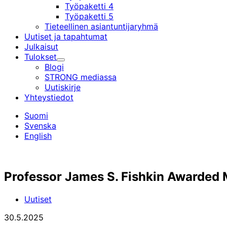
Työpaketti 4
Työpaketti 5
Tieteellinen asiantuntijaryhmä
Uutiset ja tapahtumat
Julkaisut
Tulokset
Alavalikko
Blogi
STRONG mediassa
Uutiskirje
Yhteystiedot
Suomi
Svenska
English
Professor James S. Fishkin Awarded 
Uutiset
30.5.2025