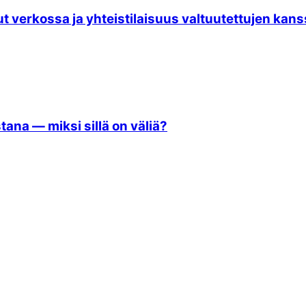
 verkossa ja yhteistilaisuus valtuutettujen kan
ana — miksi sillä on väliä?